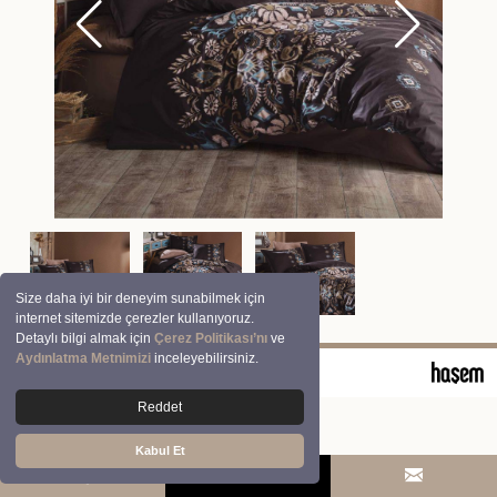
Size daha iyi bir deneyim sunabilmek için
internet sitemizde çerezler kullanıyoruz.
Detaylı bilgi almak için
Çerez Politikası’nı
ve
Aydınlatma Metnimizi
inceleyebilirsiniz.
© 2026 Clasy | Aran Tekstil San. ve Tic. A.Ş.
Reddet
Kabul Et