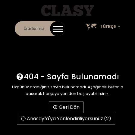
Türkçe
Ürünlerimiz
İLETIŞIM
KURUMSAL
ONLINE KATALOG
KARIYER
SATIŞ NOKTALARI
404 - Sayfa Bulunamadı
Üzgünüz aradığınız sayfa bulunamadı. Aşağıdaki buton'a
basarak herşeye yeniden başlayabilirsiniz.
Geri Dön
Anasayfa'ya Yönlendiriliyorsunuz.(2)