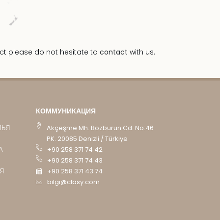
ct please do not hesitate to
contact
with us.
КОММУНИКАЦИЯ
ЛЬЯ
Akçeşme Mh. Bozburun Cd. No:46
PK. 20085 Denizli / Türkiye
А
+90 258 371 74 42
+90 258 371 74 43
Я
+90 258 371 43 74
bilgi@clasy.com