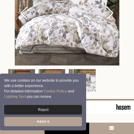
We use cookies on our website to provide you
with a better experience.
For detailed information
Cookie Policy
and
Lighting Text
you can review.
© 2026 Clasy | Aran Tekstil San. ve Tic. A.Ş.
Reject
Admit it