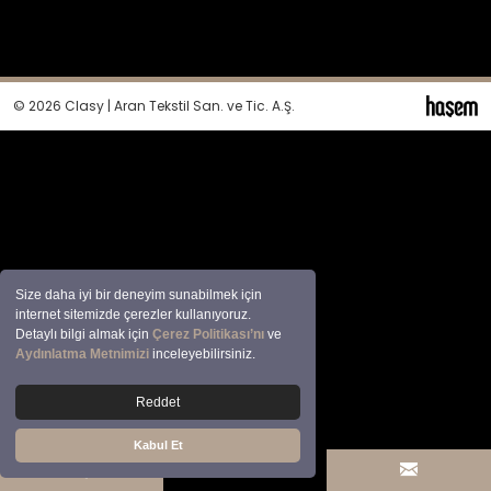
© 2026 Clasy | Aran Tekstil San. ve Tic. A.Ş.
Size daha iyi bir deneyim sunabilmek için
internet sitemizde çerezler kullanıyoruz.
Detaylı bilgi almak için
Çerez Politikası’nı
ve
Aydınlatma Metnimizi
inceleyebilirsiniz.
Reddet
Kabul Et