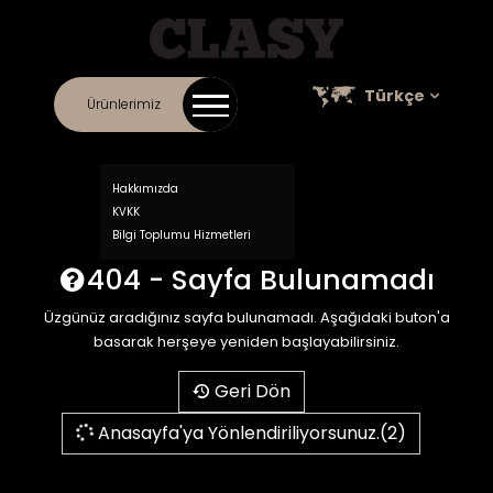
Türkçe
Ürünlerimiz
İLETIŞIM
KURUMSAL
ONLINE KATALOG
KARIYER
SATIŞ NOKTALARI
Hakkımızda
KVKK
Bilgi Toplumu Hizmetleri
404 - Sayfa Bulunamadı
Üzgünüz aradığınız sayfa bulunamadı. Aşağıdaki buton'a
basarak herşeye yeniden başlayabilirsiniz.
Geri Dön
Anasayfa'ya Yönlendiriliyorsunuz.(2)