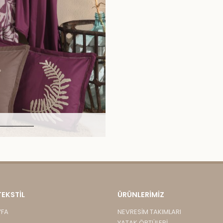
TEKSTİL
ÜRÜNLERIMIZ
YFA
NEVRESİM TAKIMLARI
YATAK ÖRTÜLERİ