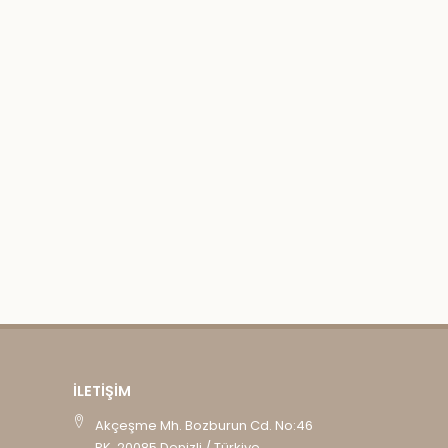
İLETIŞIM
Akçeşme Mh. Bozburun Cd. No:46
PK. 20085 Denizli / Türkiye