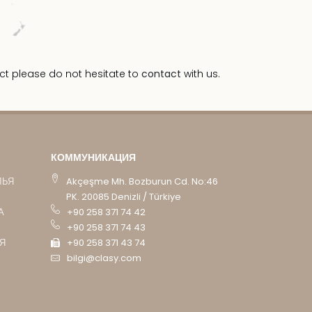
ct please do not hesitate to
contact
with us.
КОММУНИКАЦИЯ
ЛЬЯ
Akçeşme Mh. Bozburun Cd. No:46
PK. 20085 Denizli / Türkiye
А
+90 258 371 74 42
+90 258 371 74 43
Я
+90 258 371 43 74
bilgi@clasy.com