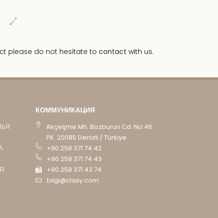
ct please do not hesitate to
contact
with us.
КОММУНИКАЦИЯ
ЛЬЯ
Akçeşme Mh. Bozburun Cd. No:46
PK. 20085 Denizli / Türkiye
А
+90 258 371 74 42
+90 258 371 74 43
Я
+90 258 371 43 74
bilgi@clasy.com