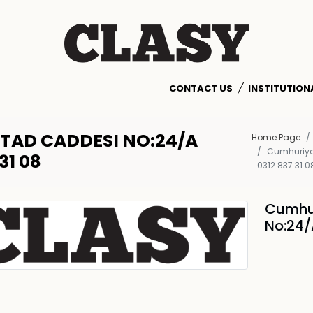
CONTACT US
INSTITUTION
TAD CADDESI NO:24/A
Home Page
Cumhuriye
31 08
0312 837 31 0
Cumhur
No:24/