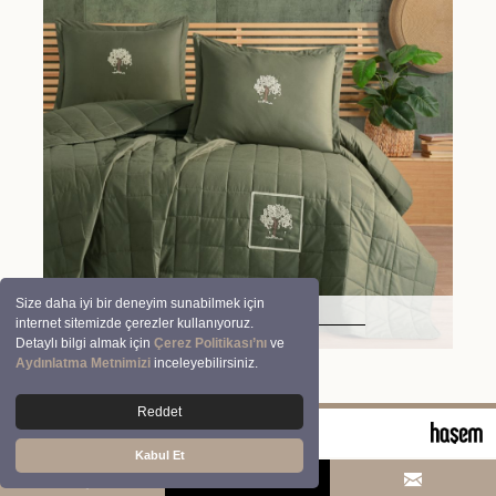
Size daha iyi bir deneyim sunabilmek için
Verra V6
internet sitemizde çerezler kullanıyoruz.
Detaylı bilgi almak için
Çerez Politikası’nı
ve
Aydınlatma Metnimizi
inceleyebilirsiniz.
Reddet
© 2026 Clasy | Aran Tekstil San. ve Tic. A.Ş.
Kabul Et