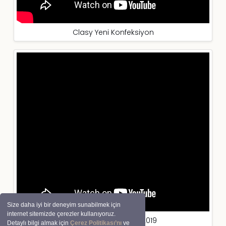
Clasy Yeni Konfeksiyon
Size daha iyi bir deneyim sunabilmek için
internet sitemizde çerezler kullanıyoruz.
ARAN TEKSTİL TANITIM 2019
Detaylı bilgi almak için
Çerez Politikası’nı
ve