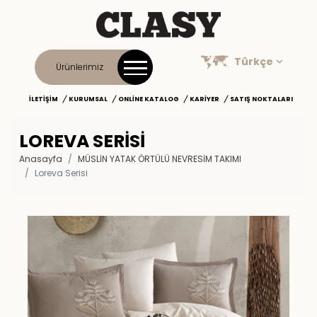
Türkçe
Ürünlerimiz
İLETIŞIM
KURUMSAL
ONLINE KATALOG
KARIYER
SATIŞ NOKTALARI
LOREVA SERISI
Anasayfa
MÜSLİN YATAK ÖRTÜLÜ NEVRESİM TAKIMI
Loreva Serisi