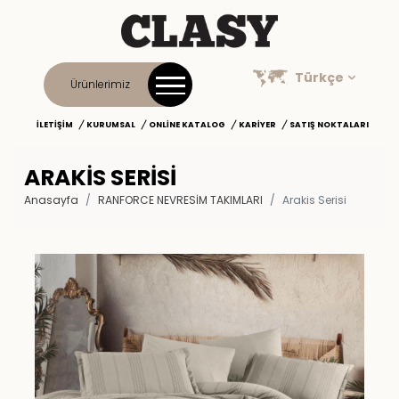
Türkçe
Ürünlerimiz
İLETIŞIM
KURUMSAL
ONLINE KATALOG
KARIYER
SATIŞ NOKTALARI
ARAKIS SERISI
Anasayfa
RANFORCE NEVRESİM TAKIMLARI
Arakis Serisi