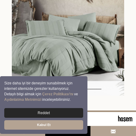
Size daha iyi bir deneyim sunabilmek için
Arakis V8
internet sitemizde çerezler kullanıyoruz.
Detaylı bilgi almak için
Çerez Politikası’nı
ve
Aydınlatma Metnimizi
inceleyebilirsiniz.
Reddet
© 2026 Clasy | Aran Tekstil San. ve Tic. A.Ş.
Kabul Et