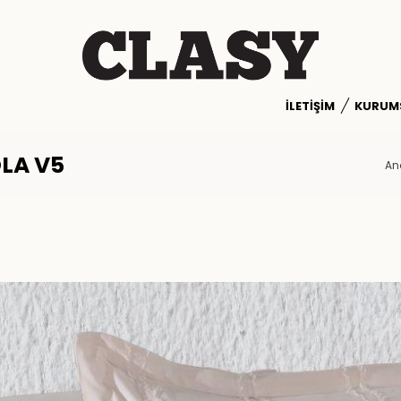
İLETIŞIM
KURUM
LA V5
An