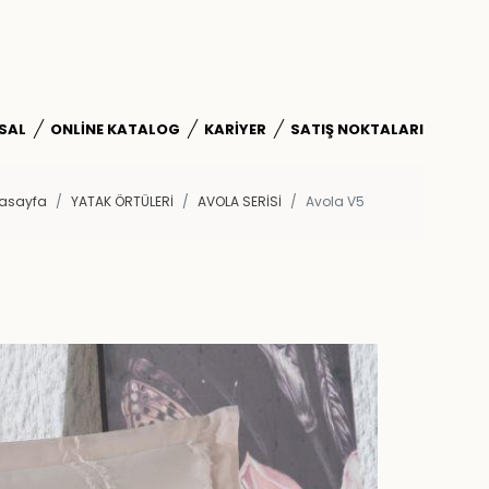
SAL
ONLINE KATALOG
KARIYER
SATIŞ NOKTALARI
asayfa
YATAK ÖRTÜLERİ
AVOLA SERISI
Avola V5