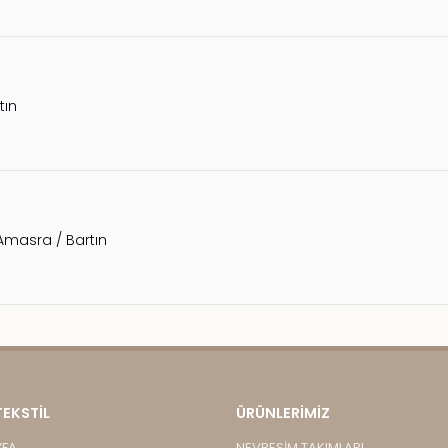
tın
Amasra / Bartın
TEKSTİL
ÜRÜNLERIMIZ
YFA
NEVRESİM TAKIMLARI