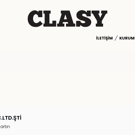
İLETIŞIM
KURUM
.LTD.ŞTİ
artın