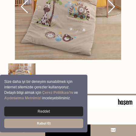
Size daha iyi bir deneyim sunabilmek için
internet sitemizde çerezler kullanıyoruz.
Detaylı bilgi almak için
Çerez Politikası’nı
ve
Aydınlatma Metnimizi
inceleyebilirsiniz.
© 2026 Clasy | Aran Tekstil San. ve Tic. A.Ş.
Reddet
Kabul Et