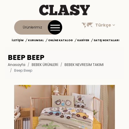
Türkçe
Ürünlerimiz
İLETIŞIM
KURUMSAL
ONLINE KATALOG
KARIYER
SATIŞ NOKTALARI
BEEP BEEP
Anasayfa
BEBEK ÜRÜNLERİ
BEBEK NEVRESIM TAKIMI
Beep Beep