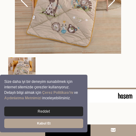
Size daha iyi bir deneyim sunabilmek için
internet sitemizde çerezler kullanıyoruz.
Detaylı bilgi almak için
Çerez Politikası’nı
ve
© 2026 Clasy | Aran Tekstil San. ve Tic. A.Ş.
Aydınlatma Metnimizi
inceleyebilirsiniz.
Reddet
Kabul Et