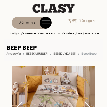
Türkçe
Ürünlerimiz
İLETIŞIM
KURUMSAL
ONLINE KATALOG
KARIYER
SATIŞ NOKTALARI
BEEP BEEP
Anasayfa
BEBEK ÜRÜNLERİ
BEBEK UYKU SETI
Beep Beep