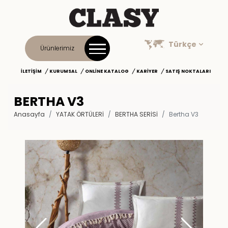
Türkçe
Ürünlerimiz
İLETIŞIM
KURUMSAL
ONLINE KATALOG
KARIYER
SATIŞ NOKTALARI
BERTHA V3
Anasayfa
YATAK ÖRTÜLERİ
BERTHA SERISI
Bertha V3