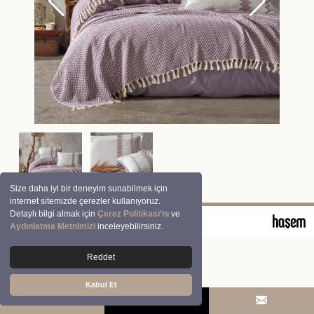
Size daha iyi bir deneyim sunabilmek için
internet sitemizde çerezler kullanıyoruz.
Detaylı bilgi almak için
Çerez Politikası’nı
ve
© 2026 Clasy | Aran Tekstil San. ve Tic. A.Ş.
Aydınlatma Metnimizi
inceleyebilirsiniz.
Reddet
Kabul Et