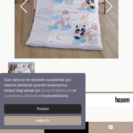
Size daha iyi bir deneyim sunabilmek için
internet sitemizde çerezler kullanıyoruz.
Detaylı bilgi almak için
Çerez Politikası’nı
ve
Aydınlatma Metnimizi
inceleyebilirsiniz.
© 2026 Clasy | Aran Tekstil San. ve Tic. A.Ş.
Reddet
Kabul Et