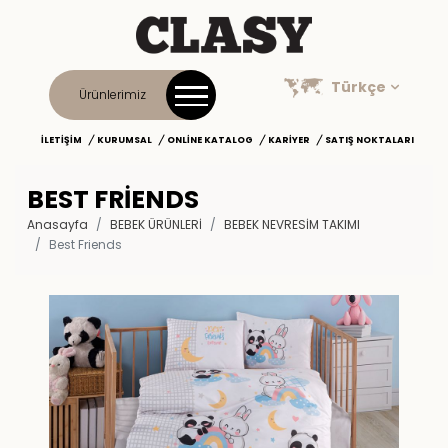
Türkçe
Ürünlerimiz
İLETIŞIM
KURUMSAL
ONLINE KATALOG
KARIYER
SATIŞ NOKTALARI
BEST FRIENDS
Anasayfa
BEBEK ÜRÜNLERİ
BEBEK NEVRESIM TAKIMI
Best Friends