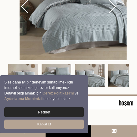
Size daha iyi bir deneyim sunabilmek için
internet sitemizde çerezler kullanıyoruz.
Detaylı bilgi almak için
Çerez Politikası’nı
ve
Aydınlatma Metnimizi
inceleyebilirsiniz.
© 2026 Clasy | Aran Tekstil San. ve Tic. A.Ş.
Reddet
Kabul Et