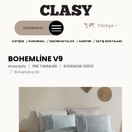
Türkçe
Ürünlerimiz
İLETIŞIM
KURUMSAL
ONLINE KATALOG
KARIYER
SATIŞ NOKTALARI
BOHEMLINE V9
Anasayfa
PİKE TAKIMLARI
BOHEMLINE SERISI
Bohemline V9