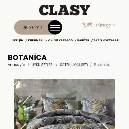
Türkçe
Ürünlerimiz
İLETIŞIM
KURUMSAL
ONLINE KATALOG
KARIYER
SATIŞ NOKTALARI
BOTANICA
Anasayfa
UYKU SETLERİ
SATEN UYKU SETI
Botanica