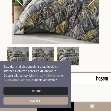
Size daha iyi bir deneyim sunabilmek için
internet sitemizde çerezler kullanıyoruz.
Detaylı bilgi almak için
Çerez Politikası’nı
ve
© 2026 Clasy | Aran Tekstil San. ve Tic. A.Ş.
Aydınlatma Metnimizi
inceleyebilirsiniz.
Reddet
Kabul Et