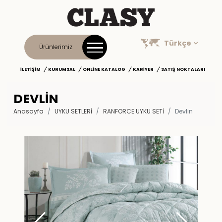
Türkçe
Ürünlerimiz
İLETIŞIM
KURUMSAL
ONLINE KATALOG
KARIYER
SATIŞ NOKTALARI
DEVLIN
Anasayfa
UYKU SETLERİ
RANFORCE UYKU SETI
Devlin