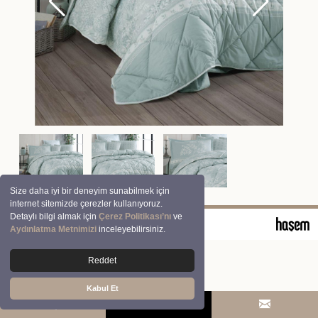
Size daha iyi bir deneyim sunabilmek için
internet sitemizde çerezler kullanıyoruz.
Detaylı bilgi almak için
Çerez Politikası’nı
ve
© 2026 Clasy | Aran Tekstil San. ve Tic. A.Ş.
Aydınlatma Metnimizi
inceleyebilirsiniz.
Reddet
Kabul Et