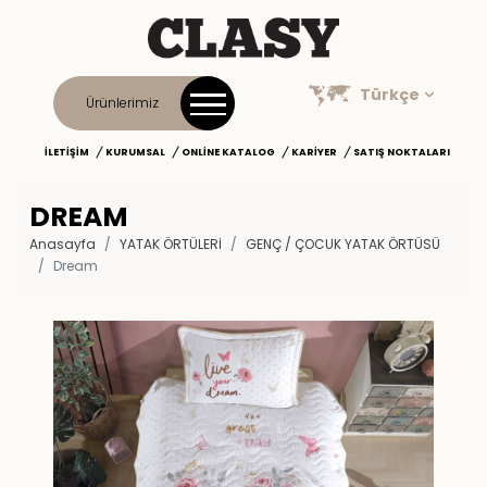
Türkçe
Ürünlerimiz
İLETIŞIM
KURUMSAL
ONLINE KATALOG
KARIYER
SATIŞ NOKTALARI
DREAM
Anasayfa
YATAK ÖRTÜLERİ
GENÇ / ÇOCUK YATAK ÖRTÜSÜ
Dream