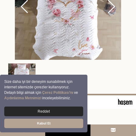
Size daha iyi bir deneyim sunabilmek için
internet sitemizde çerezler kullanıyoruz.
Detaylı bilgi almak için
Çerez Politikası’nı
ve
Aydınlatma Metnimizi
inceleyebilirsiniz.
© 2026 Clasy | Aran Tekstil San. ve Tic. A.Ş.
Reddet
Kabul Et