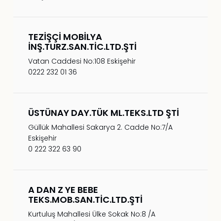
TEZİŞÇİ MOBİLYA
İNŞ.TURZ.SAN.TİC.LTD.ŞTİ
Vatan Caddesi No:108 Eskişehir
0222 232 01 36
ÜSTÜNAY DAY.TÜK ML.TEKS.LTD ŞTİ
Güllük Mahallesi Sakarya 2. Cadde No:7/A
Eskişehir
0 222 322 63 90
A DAN Z YE BEBE
TEKS.MOB.SAN.TİC.LTD.ŞTİ
Kurtuluş Mahallesi Ülke Sokak No:8 /A