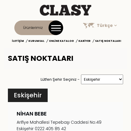
Türkçe
Ürünlerimiz
İLETIŞIM
KURUMSAL
ONLINE KATALOG
KARIYER
SATIŞ NOKTALARI
SATIŞ NOKTALARI
Lütfen Şehir Seçiniz -
Eskişehir
NİHAN BEBE
Arifiye Mahallesi Tepebaşı Caddesi No:49
Eskişehir 0222 405 85 42