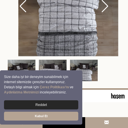
Size daha iyi bir deneyim sunabilmek için
internet sitemizde çerezler kullanıyoruz.
Detaylı bilgi almak için
Çerez Politikası’nı
ve
Aydınlatma Metnimizi
inceleyebilirsiniz.
© 2026 Clasy | Aran Tekstil San. ve Tic. A.Ş.
Reddet
Kabul Et