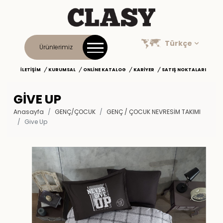
Türkçe
Ürünlerimiz
İLETIŞIM
KURUMSAL
ONLINE KATALOG
KARIYER
SATIŞ NOKTALARI
GIVE UP
Anasayfa
GENÇ/ÇOCUK
GENÇ / ÇOCUK NEVRESIM TAKIMI
Give Up