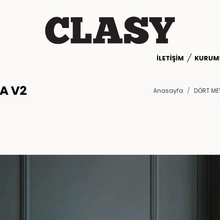
İLETIŞIM
KURUM
A V2
Anasayfa
DÖRT ME