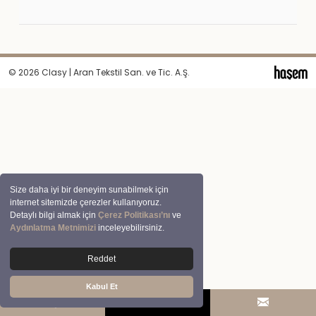
© 2026 Clasy | Aran Tekstil San. ve Tic. A.Ş.
Size daha iyi bir deneyim sunabilmek için
internet sitemizde çerezler kullanıyoruz.
Detaylı bilgi almak için
Çerez Politikası’nı
ve
Aydınlatma Metnimizi
inceleyebilirsiniz.
Reddet
Kabul Et