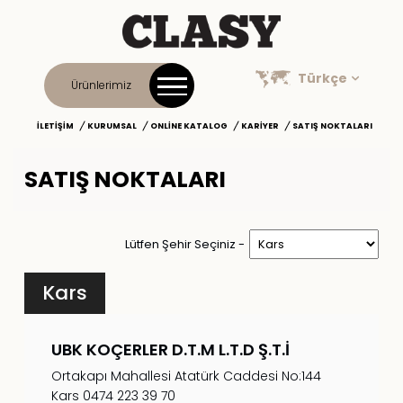
Türkçe
Ürünlerimiz
İLETIŞIM
KURUMSAL
ONLINE KATALOG
KARIYER
SATIŞ NOKTALARI
SATIŞ NOKTALARI
Lütfen Şehir Seçiniz -
Kars
UBK KOÇERLER D.T.M L.T.D Ş.T.İ
Ortakapı Mahallesi Atatürk Caddesi No:144
Kars 0474 223 39 70