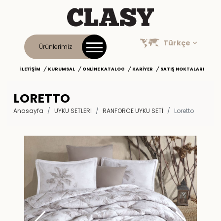
Türkçe
Ürünlerimiz
İLETIŞIM
KURUMSAL
ONLINE KATALOG
KARIYER
SATIŞ NOKTALARI
LORETTO
Anasayfa
UYKU SETLERİ
RANFORCE UYKU SETI
Loretto