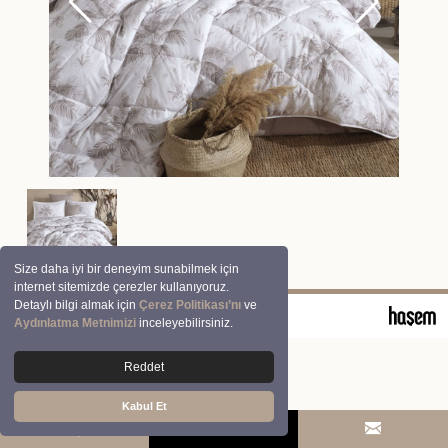
Size daha iyi bir deneyim sunabilmek için
internet sitemizde çerezler kullanıyoruz.
Detaylı bilgi almak için
Çerez Politikası’nı
ve
© 2026 Clasy | Aran Tekstil San. ve Tic. A.Ş.
Aydınlatma Metnimizi
inceleyebilirsiniz.
Reddet
Kabul Et