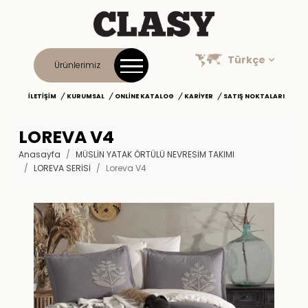
Türkçe
Ürünlerimiz
İLETIŞIM
KURUMSAL
ONLINE KATALOG
KARIYER
SATIŞ NOKTALARI
LOREVA V4
Anasayfa
MÜSLİN YATAK ÖRTÜLÜ NEVRESİM TAKIMI
LOREVA SERISI
Loreva V4