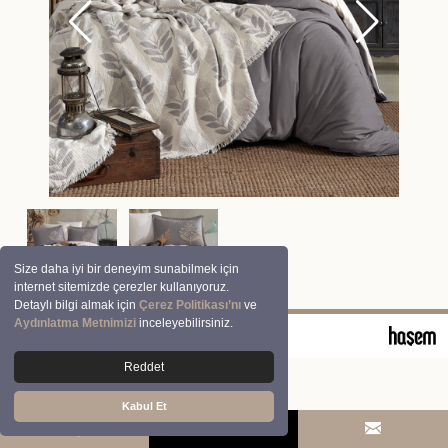
Size daha iyi bir deneyim sunabilmek için
internet sitemizde çerezler kullanıyoruz.
Detaylı bilgi almak için
Çerez Politikası’nı
ve
Aydınlatma Metnimizi
inceleyebilirsiniz.
© 2026 Clasy | Aran Tekstil San. ve Tic. A.Ş.
Reddet
Kabul Et