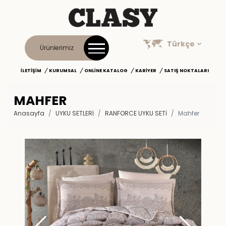
Türkçe
Ürünlerimiz
İLETIŞIM
KURUMSAL
ONLINE KATALOG
KARIYER
SATIŞ NOKTALARI
MAHFER
Anasayfa
UYKU SETLERİ
RANFORCE UYKU SETI
Mahfer