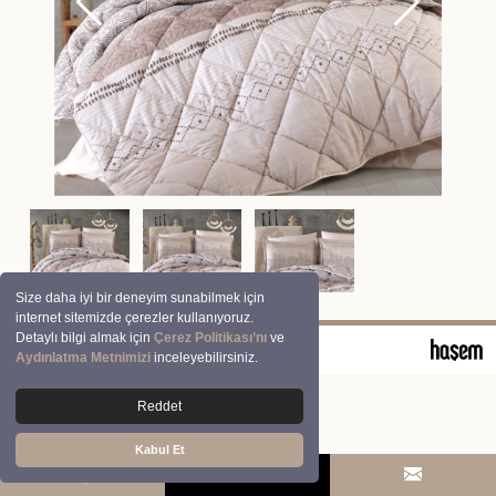
Size daha iyi bir deneyim sunabilmek için
internet sitemizde çerezler kullanıyoruz.
Detaylı bilgi almak için
Çerez Politikası’nı
ve
© 2026 Clasy | Aran Tekstil San. ve Tic. A.Ş.
Aydınlatma Metnimizi
inceleyebilirsiniz.
Reddet
Kabul Et