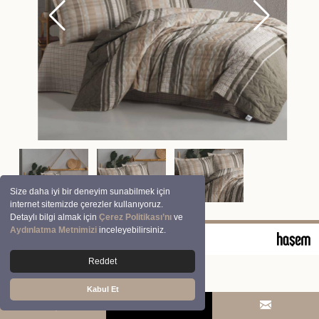
Size daha iyi bir deneyim sunabilmek için
internet sitemizde çerezler kullanıyoruz.
Detaylı bilgi almak için
Çerez Politikası’nı
ve
Aydınlatma Metnimizi
inceleyebilirsiniz.
© 2026 Clasy | Aran Tekstil San. ve Tic. A.Ş.
Reddet
Kabul Et