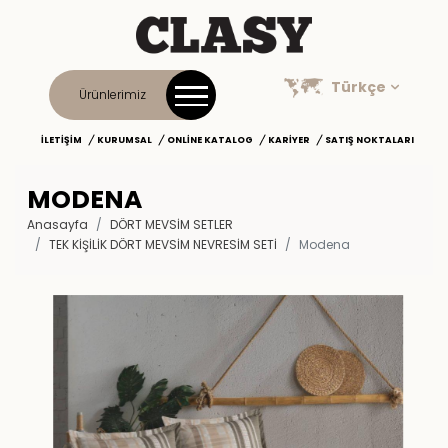
Türkçe
Ürünlerimiz
İLETIŞIM
KURUMSAL
ONLINE KATALOG
KARIYER
SATIŞ NOKTALARI
MODENA
Anasayfa
DÖRT MEVSİM SETLER
TEK KIŞILIK DÖRT MEVSIM NEVRESIM SETI
Modena