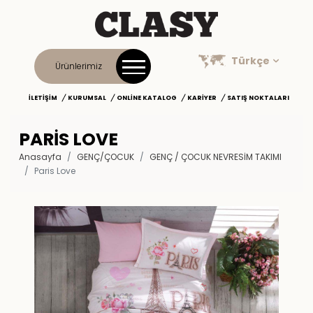
Türkçe
Ürünlerimiz
İLETIŞIM
KURUMSAL
ONLINE KATALOG
KARIYER
SATIŞ NOKTALARI
PARIS LOVE
Anasayfa
GENÇ/ÇOCUK
GENÇ / ÇOCUK NEVRESIM TAKIMI
Paris Love