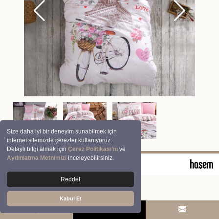
Size daha iyi bir deneyim sunabilmek için
internet sitemizde çerezler kullanıyoruz.
Detaylı bilgi almak için
Çerez Politikası’nı
ve
Aydınlatma Metnimizi
inceleyebilirsiniz.
© 2026 Clasy | Aran Tekstil San. ve Tic. A.Ş.
Reddet
Kabul Et