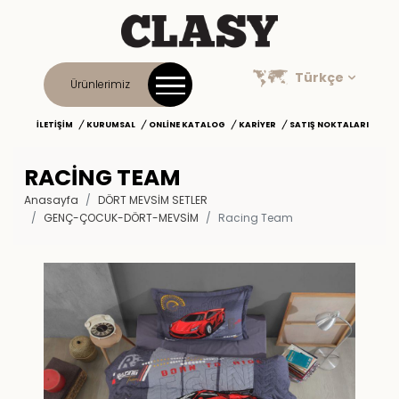
Türkçe
Ürünlerimiz
İLETIŞIM
KURUMSAL
ONLINE KATALOG
KARIYER
SATIŞ NOKTALARI
RACING TEAM
Anasayfa
DÖRT MEVSİM SETLER
GENÇ-ÇOCUK-DÖRT-MEVSIM
Racing Team