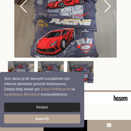
Size daha iyi bir deneyim sunabilmek için
internet sitemizde çerezler kullanıyoruz.
Detaylı bilgi almak için
Çerez Politikası’nı
ve
Aydınlatma Metnimizi
inceleyebilirsiniz.
© 2026 Clasy | Aran Tekstil San. ve Tic. A.Ş.
Reddet
Kabul Et