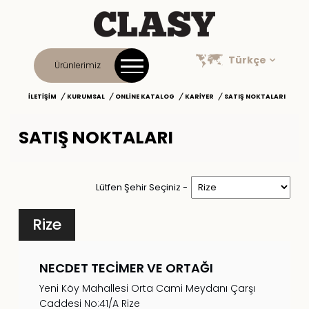
Türkçe
Ürünlerimiz
İLETIŞIM
KURUMSAL
ONLINE KATALOG
KARIYER
SATIŞ NOKTALARI
SATIŞ NOKTALARI
Lütfen Şehir Seçiniz -
Rize
NECDET TECİMER VE ORTAĞI
Yeni Köy Mahallesi Orta Cami Meydanı Çarşı
Caddesi No:41/A Rize