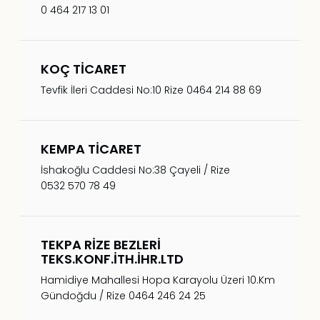
0 464 217 13 01
KOÇ TİCARET
Tevfik İleri Caddesi No:10 Rize 0464 214 88 69
KEMPA TİCARET
İshakoğlu Caddesi No:38 Çayeli / Rize
0532 570 78 49
TEKPA RİZE BEZLERİ
TEKS.KONF.İTH.İHR.LTD
Hamidiye Mahallesi Hopa Karayolu Üzeri 10.Km
Gündoğdu / Rize 0464 246 24 25