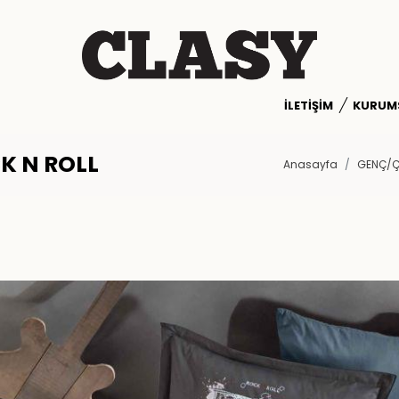
İLETIŞIM
KURUM
K N ROLL
Anasayfa
GENÇ/