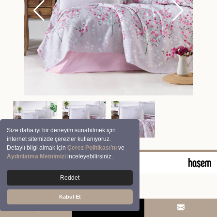
Size daha iyi bir deneyim sunabilmek için
internet sitemizde çerezler kullanıyoruz.
Detaylı bilgi almak için
Çerez Politikası’nı
ve
Aydınlatma Metnimizi
inceleyebilirsiniz.
© 2026 Clasy | Aran Tekstil San. ve Tic. A.Ş.
Reddet
Kabul Et