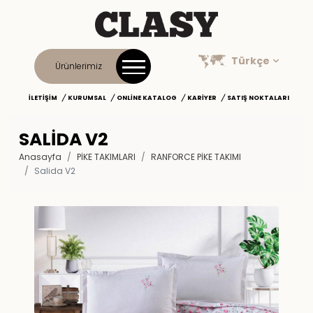
Türkçe
Ürünlerimiz
İLETIŞIM
KURUMSAL
ONLINE KATALOG
KARIYER
SATIŞ NOKTALARI
SALIDA V2
Anasayfa
PİKE TAKIMLARI
RANFORCE PIKE TAKIMI
Salida V2