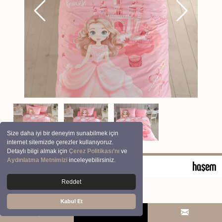
Size daha iyi bir deneyim sunabilmek için
internet sitemizde çerezler kullanıyoruz.
Detaylı bilgi almak için
Çerez Politikası’nı
ve
Aydınlatma Metnimizi
inceleyebilirsiniz.
© 2026 Clasy | Aran Tekstil San. ve Tic. A.Ş.
Reddet
Kabul Et