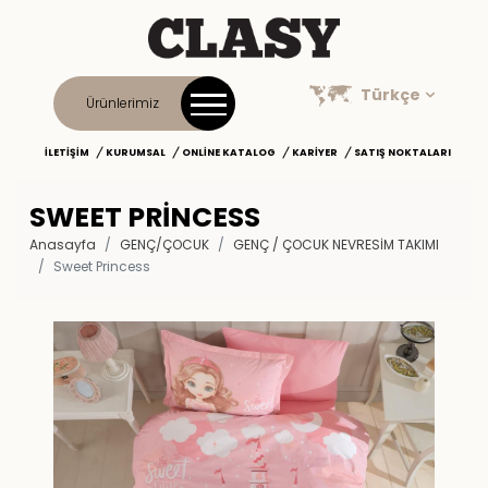
Türkçe
Ürünlerimiz
İLETIŞIM
KURUMSAL
ONLINE KATALOG
KARIYER
SATIŞ NOKTALARI
SWEET PRINCESS
Anasayfa
GENÇ/ÇOCUK
GENÇ / ÇOCUK NEVRESIM TAKIMI
Sweet Princess