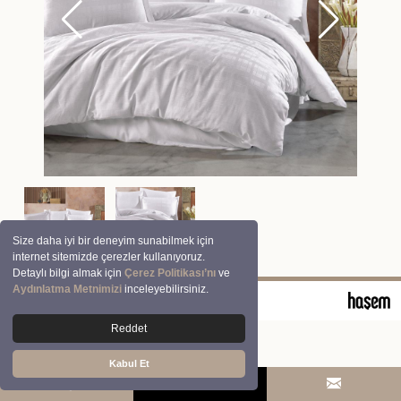
Size daha iyi bir deneyim sunabilmek için
internet sitemizde çerezler kullanıyoruz.
Detaylı bilgi almak için
Çerez Politikası’nı
ve
Aydınlatma Metnimizi
inceleyebilirsiniz.
© 2026 Clasy | Aran Tekstil San. ve Tic. A.Ş.
Reddet
Kabul Et