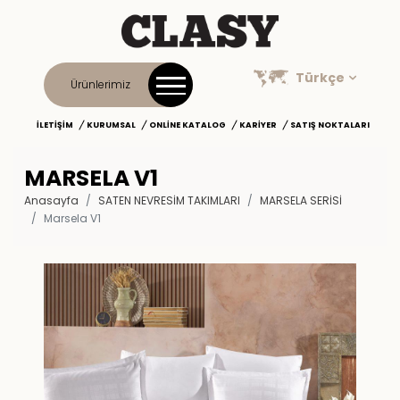
Türkçe
Ürünlerimiz
İLETIŞIM
KURUMSAL
ONLINE KATALOG
KARIYER
SATIŞ NOKTALARI
MARSELA V1
Anasayfa
SATEN NEVRESİM TAKIMLARI
MARSELA SERISI
Marsela V1