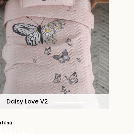
Daisy Love V2
rtüsü