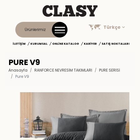
Türkçe
Ürünlerimiz
İLETIŞIM
KURUMSAL
ONLINE KATALOG
KARIYER
SATIŞ NOKTALARI
PURE V9
Anasayfa
RANFORCE NEVRESİM TAKIMLARI
PURE SERISI
Pure V9