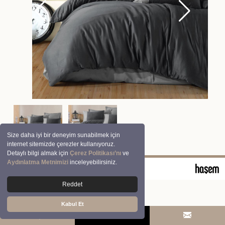
Size daha iyi bir deneyim sunabilmek için
internet sitemizde çerezler kullanıyoruz.
Detaylı bilgi almak için
Çerez Politikası’nı
ve
Aydınlatma Metnimizi
inceleyebilirsiniz.
© 2026 Clasy | Aran Tekstil San. ve Tic. A.Ş.
Reddet
Kabul Et