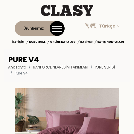
Türkçe
Ürünlerimiz
İLETIŞIM
KURUMSAL
ONLINE KATALOG
KARIYER
SATIŞ NOKTALARI
PURE V4
Anasayfa
RANFORCE NEVRESİM TAKIMLARI
PURE SERISI
Pure V4