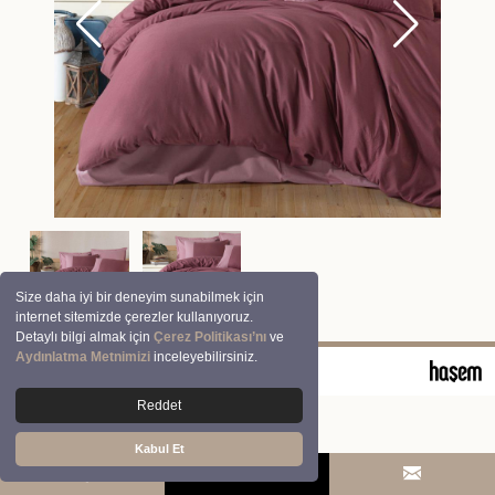
Size daha iyi bir deneyim sunabilmek için
internet sitemizde çerezler kullanıyoruz.
Detaylı bilgi almak için
Çerez Politikası’nı
ve
Aydınlatma Metnimizi
inceleyebilirsiniz.
© 2026 Clasy | Aran Tekstil San. ve Tic. A.Ş.
Reddet
Kabul Et