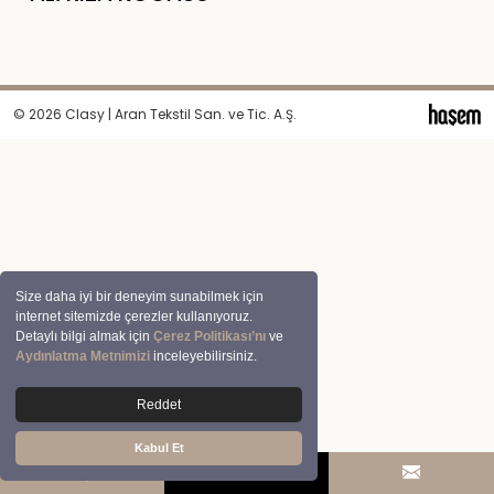
© 2026 Clasy | Aran Tekstil San. ve Tic. A.Ş.
Size daha iyi bir deneyim sunabilmek için
internet sitemizde çerezler kullanıyoruz.
Detaylı bilgi almak için
Çerez Politikası’nı
ve
Aydınlatma Metnimizi
inceleyebilirsiniz.
Reddet
Kabul Et