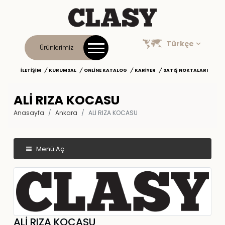
Türkçe
Ürünlerimiz
İLETIŞIM
KURUMSAL
ONLINE KATALOG
KARIYER
SATIŞ NOKTALARI
ALİ RIZA KOCASU
Anasayfa
Ankara
ALİ RIZA KOCASU
Menü Aç
ALİ RIZA KOCASU