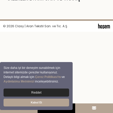
© 2026 Clasy | Aran Tekstil San. ve Tic. A.Ş.
Size daha iyi bir deneyim sunabilmek için
internet sitemizde çerezler kullanıyoruz.
Detaylı bilgi almak için
Çerez Politikası’nı
ve
Aydınlatma Metnimizi
inceleyebilirsiniz.
Reddet
Kabul Et