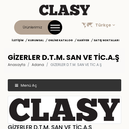
Türkçe
Ürünlerimiz
İLETIŞIM
KURUMSAL
ONLINE KATALOG
KARIYER
SATIŞ NOKTALARI
GİZERLER D.T.M. SAN VE TİC.A.Ş
Anasayfa
Adana
GİZERLER D.T.M. SAN VE TİC.A.Ş
Menü Aç
GİZERLER D.T.M. SAN VE TİC.A.Ş